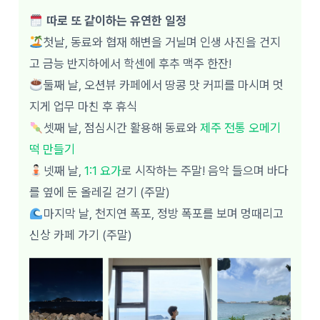
따로 또 같이하는 유연한 일정
첫날, 동료와 협재 해변을 거닐며 인생 사진을 건지
고 금능 반지하에서 학센에 후추 맥주 한잔!
둘째 날, 오션뷰 카페에서 땅콩 맛 커피를 마시며 멋
지게 업무 마친 후 휴식
셋째 날,
점심시간 활용해 동료와
제주 전통 오메기
떡 만들기
넷째 날,
1:1 요가
로 시작하는 주말! 음악 들으며 바다
를 옆에 둔 올레길 걷기 (주말)
마지막 날, 천지연 폭포, 정방 폭포를 보며 멍때리고
신상 카페 가기 (주말)