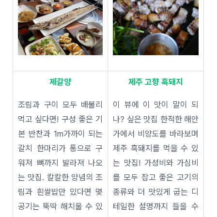
제갈양
제주 고향 흑돼지
조림과 구이 모두 배불리
이 뷰에 이 맛이 말이 되
먹고 싶다면! 구성 좋은 기
나? 싶은 맛집 한적한 해안
본 반찬과 1m가까이 되는
가에서 비양도를 바라보며
갈치 한마리가 통으로 구
제주 흑돼지를 먹을 수 있
워져 뼈까지 발라져 나오
는 맛집! 가성비와 가심비
는 맛집. 칼칼한 양념의 조
를 모두 잡고 좋은 고기의
림과 흰쌀밥만 있다면 몇
종류와 더 맛있게 굽는 디
공기는 뚝딱 해치울 수 있
테일한 설명까지 들을 수