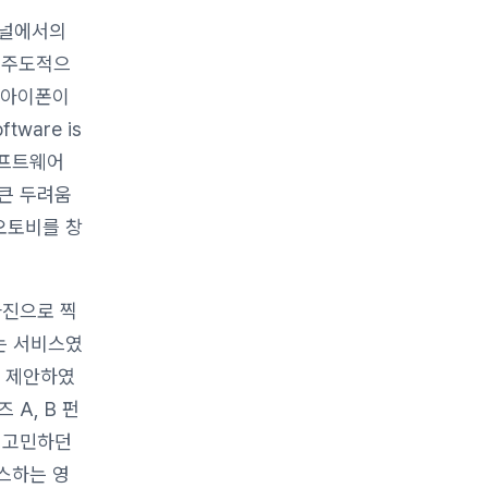
셔널에서의
 주도적으
 아이폰이
tware is
&소프트웨어
 큰 두려움
오토비를 창
사진으로 찍
는 서비스였
를 제안하였
A, B 펀
께 고민하던
비스하는 영