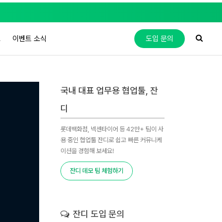
도
이벤트 소식
도입 문의
국내 대표 업무용 협업툴, 잔
디
롯데백화점, 넥센타이어 등 42만+ 팀이 사
용 중인 협업툴 잔디로 쉽고 빠른 커뮤니케
이션을 경험해 보세요!
잔디 데모 팀 체험하기
잔디 도입 문의