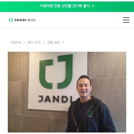
미용의원 전용 상담툴 잔디톡 출시 →
Home
잔디 소식
언론 보도