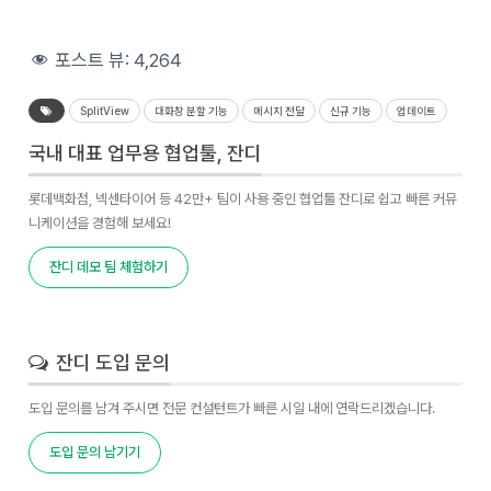
포스트 뷰:
4,264
SplitView
대화창 분할 기능
메시지 전달
신규 기능
업데이트
국내 대표 업무용 협업툴, 잔디
롯데백화점, 넥센타이어 등 42만+ 팀이 사용 중인 협업툴 잔디로 쉽고 빠른 커뮤
니케이션을 경험해 보세요!
잔디 데모 팀 체험하기
잔디 도입 문의
도입 문의를 남겨 주시면 전문 컨설턴트가 빠른 시일 내에 연락드리겠습니다.
도입 문의 남기기