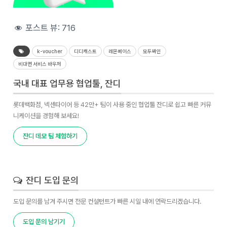
포스트 뷰:
716
k-voucher
디디캐스트
레몬베이스
모두싸인
비대면 서비스 바우처
국내 대표 업무용 협업툴, 잔디
롯데백화점, 넥센타이어 등 42만+ 팀이 사용 중인 협업툴 잔디로 쉽고 빠른 커뮤
니케이션을 경험해 보세요!
잔디 데모 팀 체험하기
잔디 도입 문의
도입 문의를 남겨 주시면 전문 컨설턴트가 빠른 시일 내에 연락드리겠습니다.
도입 문의 남기기