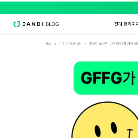
잔디 홈페이
Home
잔디 활용사례
[F&B] 노티드, 다운타우너! 가장 