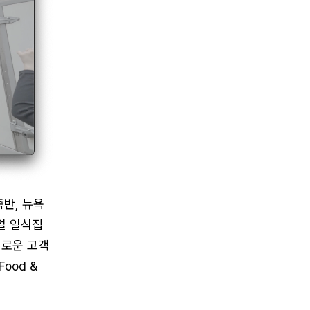
족반, 뉴욕
얼 일식집
새로운 고객
ood &