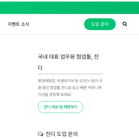
도
이벤트 소식
도입 문의
국내 대표 업무용 협업툴, 잔
디
롯데백화점, 넥센타이어 등 42만+ 팀이 사
용 중인 협업툴 잔디로 쉽고 빠른 커뮤니케
이션을 경험해 보세요!
잔디 데모 팀 체험하기
잔디 도입 문의