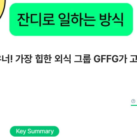
우너! 가장 힙한 외식 그룹 GFFG가 