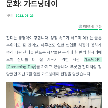
문화: 가드닝데이
게시일:
2022. 08. 23
리딩타임:
7
분
잔디는 생명력이 강합니다. 성장 속도가 빠르며 더위는 물론
추위에도 잘 견뎌요. 아무것도 없던 협업툴 시장에 강하게
뿌리 내린 잔디를 만드는 사람들은 분기에 한 번씩 한자리에
모여 잔디를 더 잘 키우기 위한 시간
가드닝데이
(Gardening Day)
를 가지고 있습니다. 푸릇한 잔디처럼 청
량했던 지난 7월 열린 가드닝데이 현장을 담았습니다.