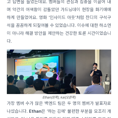
고 답변을 들었는데요.
멤버들의 관심과 집중을 이끌어 내
며
약간의 어색함이 감돌았던 가드닝데이 현장을 화기애애
하게 만들었어요.
영화 ‘인사이드 아웃’처럼 잔디의 구석구
석을 꼼꼼하게 되짚어볼 수 있었습니다. 이슈
에 대한 하소연
이 아니라 해결 방안을 제안하는 건강한 토론 시간이었습니
다.
Ethan(왼쪽), kai(오른쪽)
가장 멤버 수가 많은 백엔드 팀은 두 명의 멤버가 발표자로
나섰습니다.
Ethan
은 ‘하는 김에’ 불편한 부분을 모조리 개