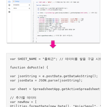
var SHEET_NAME = "출퇴근"; // 데이터를 쌓을 구글 시트의
function doPost(e) {

var jsonString = e.postData.getDataAsString();

var jsonData = JSON.parse(jsonString);

var sheet = SpreadsheetApp.getActiveSpreadsheet()
// 추가할 데이터

var newRow = [

Utilities.formatDate(new Date(), "Asia/Seoul", "y