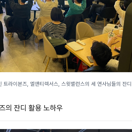
 트라이본즈, 엘앤티렉서스, 스윗밸런스의 세 연사님들의 잔디
즈의 잔디 활용 노하우