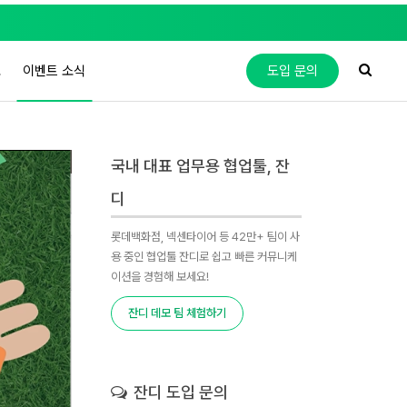
도
이벤트 소식
도입 문의
국내 대표 업무용 협업툴, 잔
디
롯데백화점, 넥센타이어 등 42만+ 팀이 사
용 중인 협업툴 잔디로 쉽고 빠른 커뮤니케
이션을 경험해 보세요!
잔디 데모 팀 체험하기
잔디 도입 문의