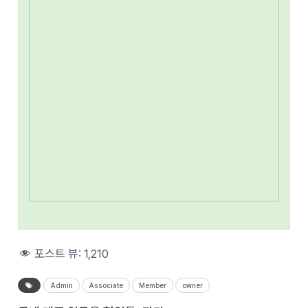
포스트 뷰:
1,210
Admin
Associate
Member
owner