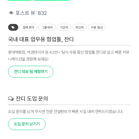
포스트 뷰:
832
결재 파악
그룹웨어
기안자
메신저
비용 절감
국내 대표 업무용 협업툴, 잔디
롯데백화점, 넥센타이어 등 42만+ 팀이 사용 중인 협업툴 잔디로 쉽고 빠른 커뮤
니케이션을 경험해 보세요!
잔디 데모 팀 체험하기
잔디 도입 문의
도입 문의를 남겨 주시면 전문 컨설턴트가 빠른 시일 내에 연락드리겠습니다.
도입 문의 남기기