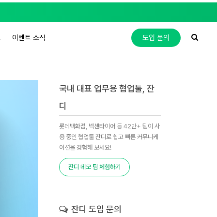
도
이벤트 소식
도입 문의
국내 대표 업무용 협업툴, 잔
디
롯데백화점, 넥센타이어 등 42만+ 팀이 사
용 중인 협업툴 잔디로 쉽고 빠른 커뮤니케
이션을 경험해 보세요!
잔디 데모 팀 체험하기
잔디 도입 문의