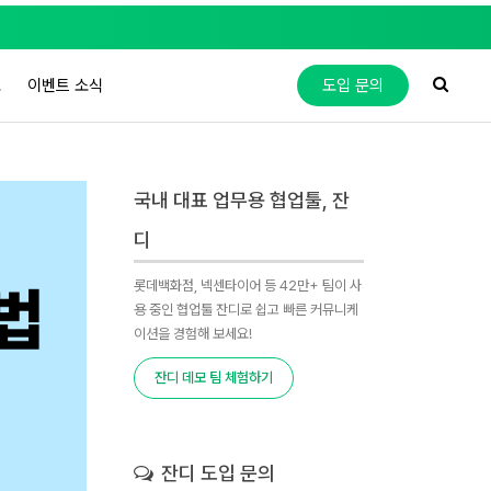
도
이벤트 소식
도입 문의
국내 대표 업무용 협업툴, 잔
디
롯데백화점, 넥센타이어 등 42만+ 팀이 사
용 중인 협업툴 잔디로 쉽고 빠른 커뮤니케
이션을 경험해 보세요!
잔디 데모 팀 체험하기
잔디 도입 문의