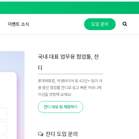
도
이벤트 소식
도입 문의
국내 대표 업무용 협업툴, 잔
디
롯데백화점, 넥센타이어 등 42만+ 팀이 사
용 중인 협업툴 잔디로 쉽고 빠른 커뮤니케
이션을 경험해 보세요!
잔디 데모 팀 체험하기
잔디 도입 문의