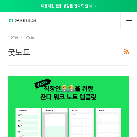
미용의원 전용 상담툴 잔디톡 출시 →
Home
굿노트
굿노트