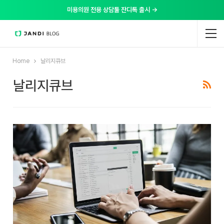
미용의원 전용 상담툴 잔디톡 출시 →
Home
날리지큐브
날리지큐브