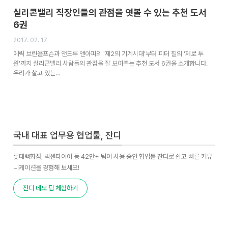
실리콘밸리 직장인들의 관점을 엿볼 수 있는 추천 도서
6권
2017. 02. 17
에릭 브린욜프슨과 앤드루 앤아피의 '제2의 기계시대'부터 피터 필의 '제로 투
원'까지 실리콘밸리 사람들의 관점을 잘 보여주는 추천 도서 6권을 소개합니다.
우리가 살고 있는…
국내 대표 업무용 협업툴, 잔디
롯데백화점, 넥센타이어 등 42만+ 팀이 사용 중인 협업툴 잔디로 쉽고 빠른 커뮤
니케이션을 경험해 보세요!
잔디 데모 팀 체험하기