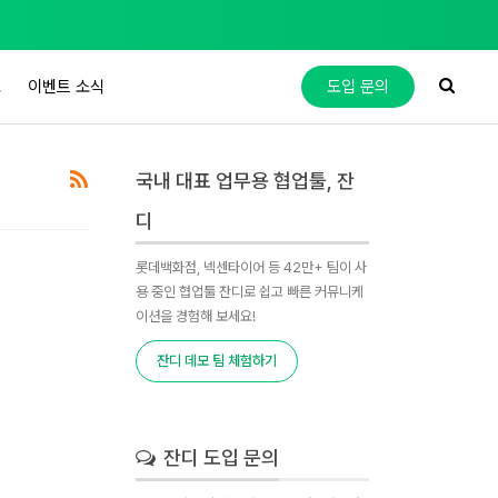
도
이벤트 소식
도입 문의
국내 대표 업무용 협업툴, 잔
디
롯데백화점, 넥센타이어 등 42만+ 팀이 사
용 중인 협업툴 잔디로 쉽고 빠른 커뮤니케
이션을 경험해 보세요!
잔디 데모 팀 체험하기
잔디 도입 문의