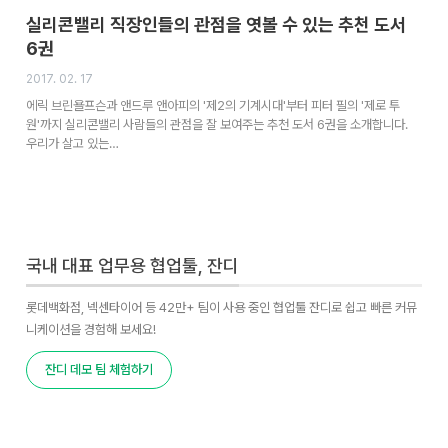
실리콘밸리 직장인들의 관점을 엿볼 수 있는 추천 도서
6권
2017. 02. 17
에릭 브린욜프슨과 앤드루 앤아피의 '제2의 기계시대'부터 피터 필의 '제로 투
원'까지 실리콘밸리 사람들의 관점을 잘 보여주는 추천 도서 6권을 소개합니다.
우리가 살고 있는…
국내 대표 업무용 협업툴, 잔디
롯데백화점, 넥센타이어 등 42만+ 팀이 사용 중인 협업툴 잔디로 쉽고 빠른 커뮤
니케이션을 경험해 보세요!
잔디 데모 팀 체험하기