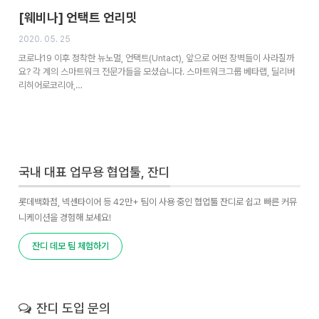
[웨비나] 언택트 언리밋
2020. 05. 25
코로나19 이후 정착한 뉴노멀, 언택트(Untact), 앞으로 어떤 장벽들이 사라질까
요? 각 계의 스마트워크 전문가들을 모셨습니다. 스마트워크그룹 베타랩, 딜리버
리히어로코리아,…
국내 대표 업무용 협업툴, 잔디
롯데백화점, 넥센타이어 등 42만+ 팀이 사용 중인 협업툴 잔디로 쉽고 빠른 커뮤
니케이션을 경험해 보세요!
잔디 데모 팀 체험하기
잔디 도입 문의