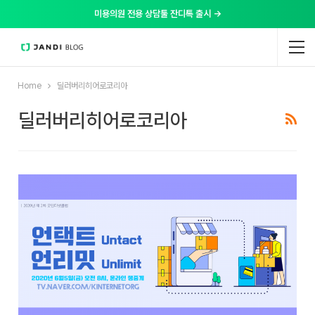
미용의원 전용 상담툴 잔디톡 출시 →
Home
딜러버리히어로코리아
딜러버리히어로코리아