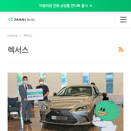
미용의원 전용 상담툴 잔디톡 출시 →
Home
렉서스
렉서스