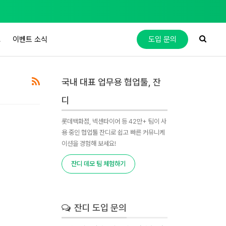
도
이벤트 소식
도입 문의
국내 대표 업무용 협업툴, 잔
디
롯데백화점, 넥센타이어 등 42만+ 팀이 사
용 중인 협업툴 잔디로 쉽고 빠른 커뮤니케
이션을 경험해 보세요!
잔디 데모 팀 체험하기
잔디 도입 문의