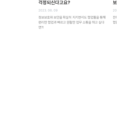
걱정되신다고요?
보
2023. 06. 09
20
정보보호와 보안을 확실히 지키면서도 협업툴을 통해
잔
편리한 협업과 빠르고 원활한 업무 소통을 하고 싶다
협
면?!