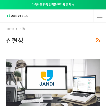
미용의원 전용 상담툴 잔디톡 출시 →
Home
신현성
신현성