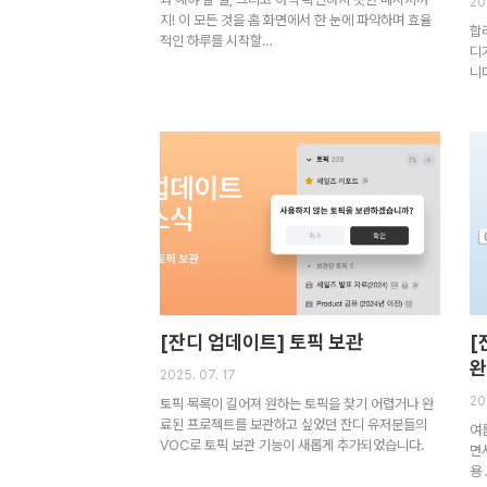
20
지! 이 모든 것을 홈 화면에서 한 눈에 파악하며 효율
합
적인 하루를 시작할…
디
니
[잔디 업데이트] 토픽 보관
[
완
2025. 07. 17
20
토픽 목록이 길어져 원하는 토픽을 찾기 어렵거나 완
료된 프로젝트를 보관하고 싶었던 잔디 유저분들의
여
VOC로 토픽 보관 기능이 새롭게 추가되었습니다.
면
용