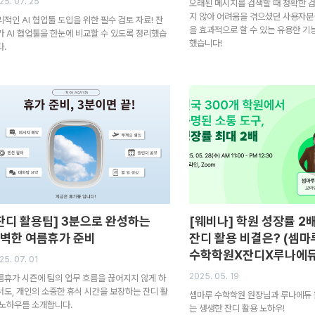
25. 07. 25
오래된 메시지를 검색할 때 정확한 
지 않아 어려움을 겪으셨던 사용자분
리적인 AI 협업툴 도입을 위한 필수 검토 자료! 잔
을 효과적으로 할 수 있는 유용한 기
가 AI 협업툴을 한눈에 비교할 수 있도록 정리했습
했습니다!
다.
잔디 활용팁] 3분으로 완성하는
[웨비나] 학원 성장률 2
벽한 여름휴가 준비
잔디 활용 비결은? (셈마
수학학원X잔디X루나에듀
25. 07. 01
2025. 05. 19
름휴가 시즌에 팀의 업무 흐름을 끊어지지 않게 하
서도, 개인의 소중한 휴식 시간을 보장하는 잔디 활
셈마루 수학학원 원장님과 루나에듀
 노하우를 소개합니다.
는 생생한 잔디 활용 노하우!