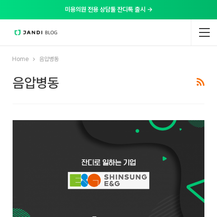
미용의원 전용 상담툴 잔디톡 출시 →
Home
음압병동
음압병동