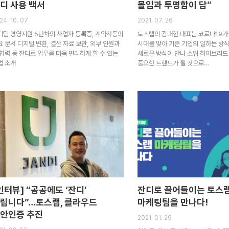
디 사용 백서
몰입과 투명함이 답”
24. 10. 07
2021. 07. 26
디팀 경영지원 5년차의 사업자 등록증, 계약서등의
토스랩의 김대현 대표는 코로나19가
요 문서 디지털 변환, 결산 자료 보관, 외부 인원과
시대를 맞아 기존 기업의 일하는 방
 협력 등 잔디로 업무를 더욱 편리하게 할 수 있는
새로운 방식이 만나 소위 하이브리드
법 소개
중요한 트렌드가 될 것으로…
인터뷰] “공공에도 ‘잔디’
잔디로 끌어들이는 토스
립니다”…토스랩, 클라우드
마케팅팀을 만나다!
안인증 추진
2021. 01. 29