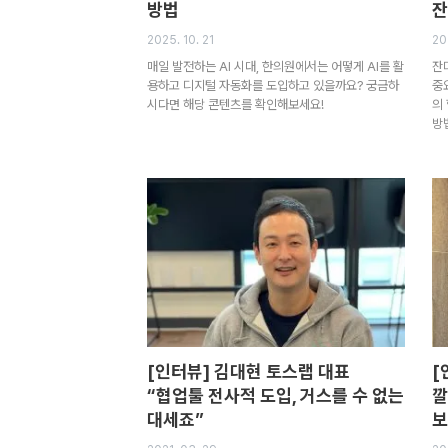
방법
잔
2025. 10. 21
20
매일 발전하는 AI 시대, 한의원에서는 어떻게 AI를 활
잔
용하고 디지털 자동화를 도입하고 있을까요? 궁금하
중
시다면 해당 콘텐츠를 확인해보세요!
의
방
[인터뷰] 김대현 토스랩 대표
[
“협업툴 전사적 도입, 거스를 수 없는
깔
대세죠”
보