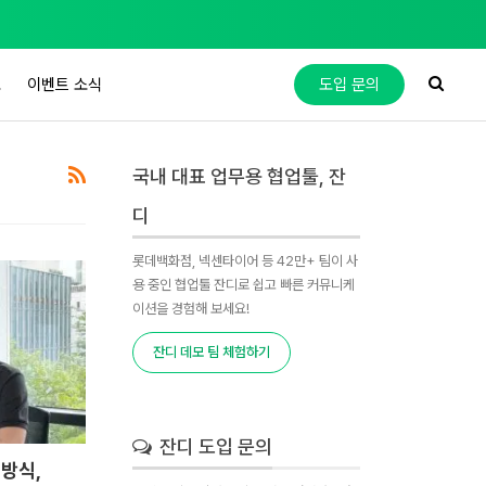
도
이벤트 소식
도입 문의
국내 대표 업무용 협업툴, 잔
디
롯데백화점, 넥센타이어 등 42만+ 팀이 사
용 중인 협업툴 잔디로 쉽고 빠른 커뮤니케
이션을 경험해 보세요!
잔디 데모 팀 체험하기
잔디 도입 문의
 방식,