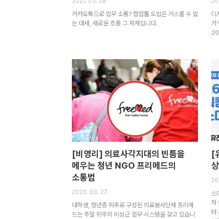
2021. 03. 29
20
카카오톡으로 업무 소통? 협업툴 도입은 거스를 수 없
디
는 대세, 새로운 흐름 그 자체입니다.
가
2
[비영리] 의료사각지대의 빈틈을
[
메우는 청년 NGO 프리메드의
상
소통법
20
2020. 03. 27
스
차
대학생, 청년층 위주로 구성된 의료봉사단체 프리메
터
드는 주말 위주의 비상근 업무 시스템을 갖고 있습니