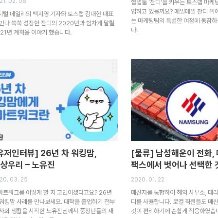
21. 02. 06
협업툴 '잔디'를 키우는 토스랩 마케
업하고 있을까요? 매일매일 잔디 위
지털 데일리의 백지영 기자와 토스랩 김대현 대표
는 마케팅팀의 특별한 여정에 동참하
 만나 쑥쑥 성장한 잔디의 2020년과 힘차게 달릴
다!
021년 계획을 이야기 했습니다.
유저인터뷰] 26년 차 워킹맘,
[물류] 남성해운이 전화, 
상우리 – 노유진
팩스에서 벗어나 선택한 
20. 03. 25
2020. 01. 22
마트워크를 어떻게 할 지 고민이셨다고요? 26년
메신저를 통합하여 해외 사무소, 대
 워킹맘 사례를 만나보세요. 대학을 졸업하기 전부
디를 사용합니다. 로컬 직원들도 메
 사회 생활을 시작한 노유진님께서 중장년들의 재
것이 편리하기에 손쉽게 적응하였습