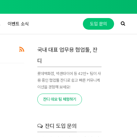
도
이벤트 소식
도입 문의
국내 대표 업무용 협업툴, 잔
디
롯데백화점, 넥센타이어 등 42만+ 팀이 사
용 중인 협업툴 잔디로 쉽고 빠른 커뮤니케
이션을 경험해 보세요!
잔디 데모 팀 체험하기
잔디 도입 문의