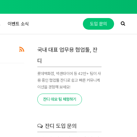
도
이벤트 소식
도입 문의
국내 대표 업무용 협업툴, 잔
디
롯데백화점, 넥센타이어 등 42만+ 팀이 사
용 중인 협업툴 잔디로 쉽고 빠른 커뮤니케
이션을 경험해 보세요!
잔디 데모 팀 체험하기
잔디 도입 문의