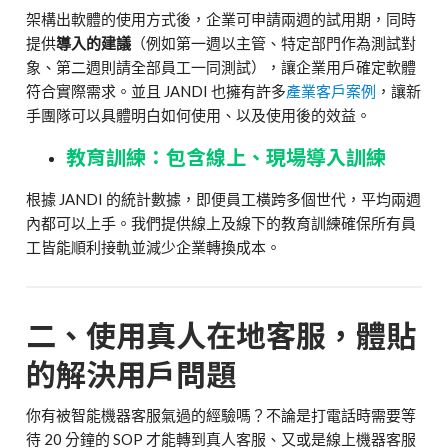
架構出軟體的使用方式後，企業可申請兩週的試用期，同時
提供
導入的建議
（例如第一週以主管、特定部門作為測試對
象、第二週則請全部員工一同測試），讓企業用戶確定軟體
符合實際需求。並且 JANDI 也擁有許多
產業客戶案例
，讓新
手團隊可以具體明白如何使用、以及使用後的效益。
教育訓練：包含線上、現場導入訓練
根據 JANDI 的統計數據，即便員工橫跨多個世代，平均兩週
內都可以上手。我們提供線上及線下的教育訓練確保所有員
工皆能順利接軌並減少企業轉換成本。
二、使用真人在地客服，體貼
的解決用戶問題
你有被智能機器客服氣過的經驗嗎？不論是打電話時需要等
待 20 分鐘的 SOP 才能轉到真人客服、又或是線上機器客服