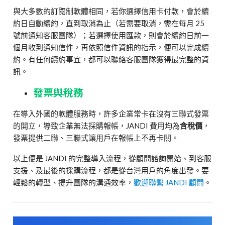
與大多數的訂閱制軟體相同，若你選擇信用卡付款，會於續
約日自動續約，直到取消為止（若需要取消，需在每月 25
號前通知客服團隊）；若選擇使用匯款，則會於續約日前一
個月收到通知信件，再依照信件資訊的指示，便可以完成續
約。有任何續約事宜，都可以聯絡客服團隊獲得最完整的資
訊。
發票與稅務
在導入外國的軟體服務時，許多企業常卡在沒有三聯式發票
的開立，導致企業無法採購報帳，JANDI 費用均為
含稅價
，
發票提供二聯、三聯式讓用戶在報帳上不再卡關。
以上便是 JANDI 的完整導入流程，從顧問諮詢開始、到客服
支援、及最後的採購流程，都是從台灣用戶的角度出發。要
輕鬆的轉型、提升團隊的溝通效率，
歡迎聯繫 JANDI 顧問
。