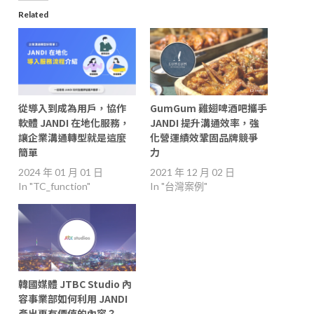
Related
從導入到成為用戶，協作
GumGum 雞翅啤酒吧攜手
軟體 JANDI 在地化服務，
JANDI 提升溝通效率，強
讓企業溝通轉型就是這麼
化營運績效鞏固品牌競爭
簡單
力
2024 年 01 月 01 日
2021 年 12 月 02 日
In "TC_function"
In "台灣案例"
韓國媒體 JTBC Studio 內
容事業部如何利用 JANDI
產出更有價值的內容？