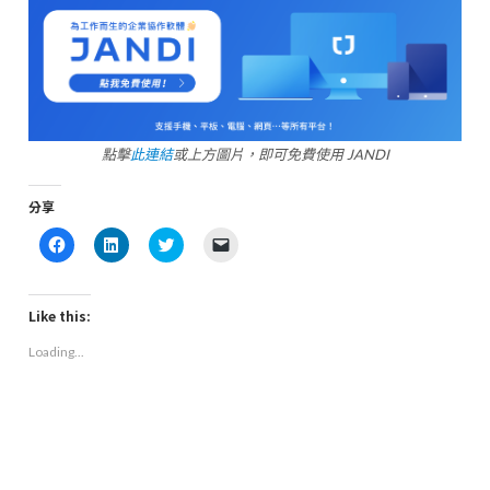
點擊
此連結
或上方圖片，即可免費使用 JANDI
分享
Click
Click
Click
Click
to
to
to
to
share
share
share
email
on
on
on
a
Facebook
LinkedIn
Twitter
link
(Opens
(Opens
(Opens
to
Like this:
in
in
in
a
new
new
new
friend
Loading...
window)
window)
window)
(Opens
in
new
window)