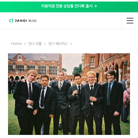
미용의원 전용 상담툴 잔디톡 출시 →
Home
잔디 피플
잔디 메이커스