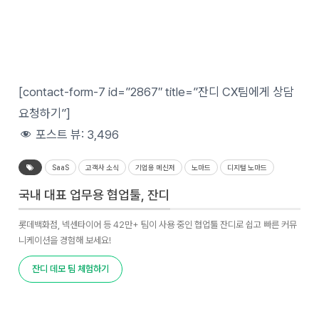
[contact-form-7 id=”2867″ title=”잔디 CX팀에게 상담
요청하기”]
포스트 뷰:
3,496
SaaS
고객사 소식
기업용 메신저
노마드
디지털 노마드
국내 대표 업무용 협업툴, 잔디
롯데백화점, 넥센타이어 등 42만+ 팀이 사용 중인 협업툴 잔디로 쉽고 빠른 커뮤
니케이션을 경험해 보세요!
잔디 데모 팀 체험하기