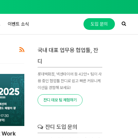
도
이벤트 소식
도입 문의
국내 대표 업무용 협업툴, 잔
디
롯데백화점, 넥센타이어 등 42만+ 팀이 사
용 중인 협업툴 잔디로 쉽고 빠른 커뮤니케
이션을 경험해 보세요!
잔디 데모 팀 체험하기
잔디 도입 문의
 Work