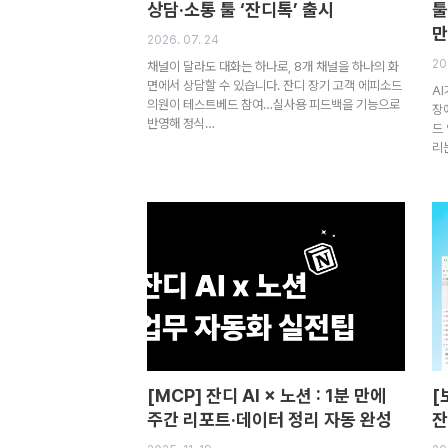
상담·소통 툴 ‘잔디톡’ 출시
툴
만
2026. 07. 24
20
채널이 달라도 대화는 하나로, 8개 채널을 하나의 화
면에서 상담할 수 있습니다. 잔디 장기 고객 에피소드
A
의원이 테스트베드 참여…실사용 피드백을 기능으로
장에
반영해 정식…
드
리는
[MCP] 잔디 AI × 노션 : 1분 만에
[
주간 리포트·데이터 정리 자동 완성
잔