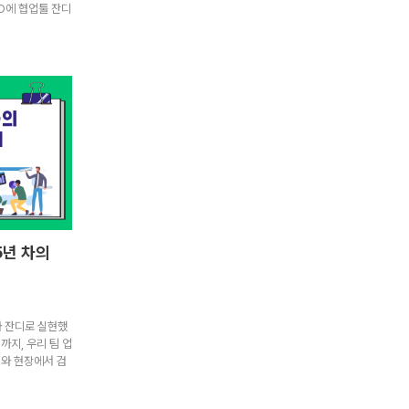
XPO에 협업툴 잔디
5년 차의
와 잔디로 실현했
까지, 우리 팀 업
례와 현장에서 검