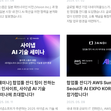
25. 07. 08
2025. 07. 02
랩은 일본 파트너사인 비전 (Vision Inc.) 과 함
글로벌 패션 기업 더네이쳐홀딩스가 A
 일본 시장 내 잔디 AI 확산을 위한 협력을 본격화
된 협업툴 잔디를 도입했습니다. 글로
다고 발표했습니다.
업이 빈번한 만큼, 소통 채널을 통합
지털 업무 환경을 마련하기…
세미나] 협업툴 잔디 팀이 전하는
협업툴 잔디가 AWS Sum
I 인사이트, 사이냅 AI 기술
Seoul과 AI EXPO KO
미나에 초대합니다!
참가합니다!
25. 06. 11
2025. 05. 09
이냅소프트가 주관하는 2025 사이냅 AI 기술 세
국내 최대 규모의 IT 컨퍼런스, AWS