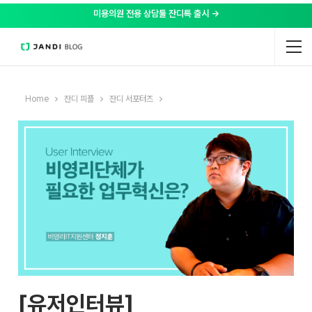
미용의원 전용 상담툴 잔디톡 출시 →
Home
잔디 피플
잔디 서포터즈
[유저인터뷰]