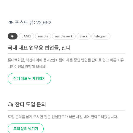
포스트 뷰:
22,962
JANDI
remote
remote work
Slack
telegram
국내 대표 업무용 협업툴, 잔디
롯데백화점, 넥센타이어 등 42만+ 팀이 사용 중인 협업툴 잔디로 쉽고 빠른 커뮤
니케이션을 경험해 보세요!
잔디 데모 팀 체험하기
잔디 도입 문의
도입 문의를 남겨 주시면 전문 컨설턴트가 빠른 시일 내에 연락드리겠습니다.
도입 문의 남기기