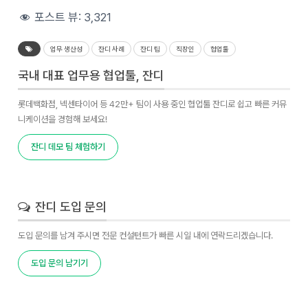
포스트 뷰:
3,321
업무 생산성
잔디 사례
잔디 팁
직장인
협업툴
국내 대표 업무용 협업툴, 잔디
롯데백화점, 넥센타이어 등 42만+ 팀이 사용 중인 협업툴 잔디로 쉽고 빠른 커뮤
니케이션을 경험해 보세요!
잔디 데모 팀 체험하기
잔디 도입 문의
도입 문의를 남겨 주시면 전문 컨설턴트가 빠른 시일 내에 연락드리겠습니다.
도입 문의 남기기