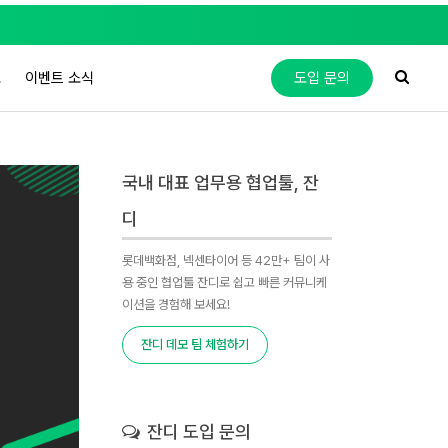
도
이벤트 소식
도입 문의
국내 대표 업무용 협업툴, 잔
디
롯데백화점, 넥센타이어 등 42만+ 팀이 사
용 중인 협업툴 잔디로 쉽고 빠른 커뮤니케
이션을 경험해 보세요!
잔디 데모 팀 체험하기
잔디 도입 문의