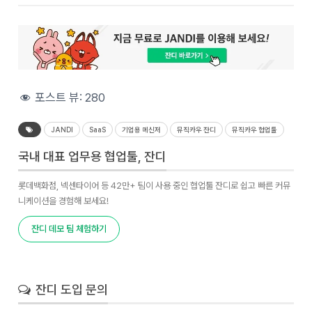
포스트 뷰:
280
JANDI
SaaS
기업용 메신저
뮤직카우 잔디
뮤직카우 협업툴
국내 대표 업무용 협업툴, 잔디
롯데백화점, 넥센타이어 등 42만+ 팀이 사용 중인 협업툴 잔디로 쉽고 빠른 커뮤
니케이션을 경험해 보세요!
잔디 데모 팀 체험하기
잔디 도입 문의