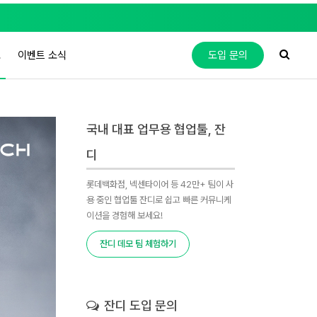
도
이벤트 소식
도입 문의
국내 대표 업무용 협업툴, 잔
디
롯데백화점, 넥센타이어 등 42만+ 팀이 사
용 중인 협업툴 잔디로 쉽고 빠른 커뮤니케
이션을 경험해 보세요!
잔디 데모 팀 체험하기
잔디 도입 문의