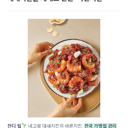
잔디 팀
네고왕 대새치킨의 바른치킨,
전국 가맹점 관리