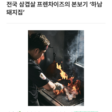
전국 삼겹살 프렌차이즈의 본보기 ‘하남
돼지집’