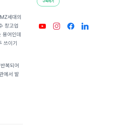
구독하기
 MZ세대의
운수 창고업
키는 용어인데
주 쓰이기
 반복되어
기관에서 발