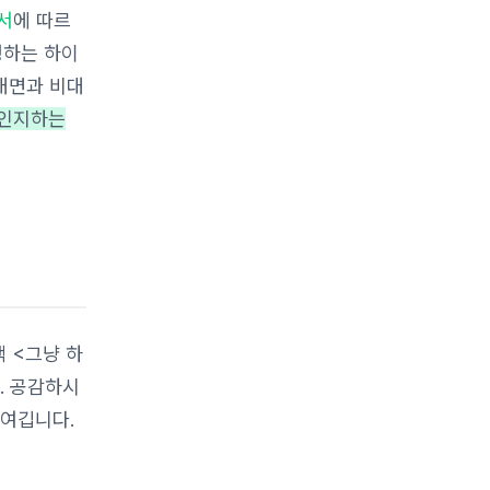
서
에 따르
행하는 하이
대면과 비대
 인지하는
책 <그냥 하
. 공감하시
 여깁니다.