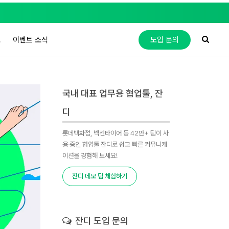
도
이벤트 소식
도입 문의
국내 대표 업무용 협업툴, 잔
디
롯데백화점, 넥센타이어 등 42만+ 팀이 사
용 중인 협업툴 잔디로 쉽고 빠른 커뮤니케
이션을 경험해 보세요!
잔디 데모 팀 체험하기
잔디 도입 문의