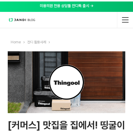
미용의원 전용 상담툴 잔디톡 출시 →
Home
잔디 활용사례
[커머스] 맛집을 집에서! 띵굴이