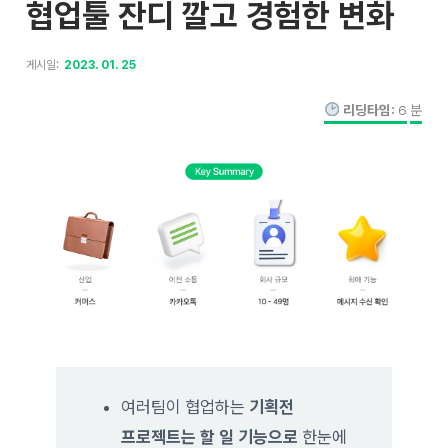
협업툴 잔디 깔고 경험한 변화
게시일:
2023. 01. 25
리딩타임:
6
분
여러팀이 협업하는
기획전
프로젝트는
할 일
기능으로
한눈에