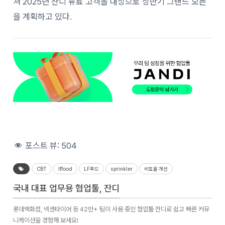
쳐 2025년 잔디 유료 고객을 대상으로 상반기 그랜드 오픈
을 계획하고 있다.
포스트 뷰:
504
CBT
lffood
LF푸드
sprinkler
비효율 개선
국내 대표 업무용 협업툴, 잔디
롯데백화점, 넥센타이어 등 42만+ 팀이 사용 중인 협업툴 잔디로 쉽고 빠른 커뮤
니케이션을 경험해 보세요!