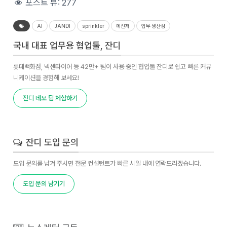
포스트 뷰:
277
AI
JANDI
sprinkler
메신저
업무 생산성
국내 대표 업무용 협업툴, 잔디
롯데백화점, 넥센타이어 등 42만+ 팀이 사용 중인 협업툴 잔디로 쉽고 빠른 커뮤
니케이션을 경험해 보세요!
잔디 데모 팀 체험하기
잔디 도입 문의
도입 문의를 남겨 주시면 전문 컨설턴트가 빠른 시일 내에 연락드리겠습니다.
도입 문의 남기기