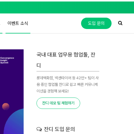
도
이벤트 소식
도입 문의
국내 대표 업무용 협업툴, 잔
디
롯데백화점, 넥센타이어 등 42만+ 팀이 사
용 중인 협업툴 잔디로 쉽고 빠른 커뮤니케
이션을 경험해 보세요!
잔디 데모 팀 체험하기
잔디 도입 문의