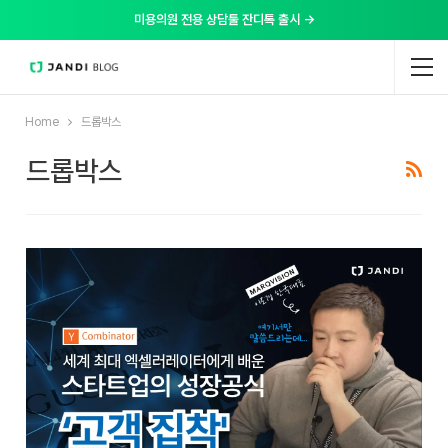
미용의원 전용 상담툴 잔디톡 출시 →
Home
드롭박스
드롭박스