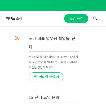
도
이벤트 소식
도입 문의
국내 대표 업무용 협업툴, 잔
디
롯데백화점, 넥센타이어 등 42만+ 팀이 사
용 중인 협업툴 잔디로 쉽고 빠른 커뮤니케
이션을 경험해 보세요!
잔디 데모 팀 체험하기
잔디 도입 문의