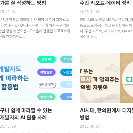
가를 잘 작성하는 방법
주간 리포트·데이터 정리
25. 12. 10
2025. 11. 19
025년 연봉을 결정할 인사 평가 시즌이 다가왔습
잔디 AI와 노션을 MCP로 연동해, 
다. 성과는 있지만 자기 PR이 약해 아쉬운 평가를
동으로 요약·정리하고 문서화하는 
았던 경험이 있으신가요? 올해 진행한 프로젝트와
다. 주간 리포트, 체크리스트, Q&A
무를 효과적으로…
식이 되는…
구나 쉽게 따라할 수 있는
AI시대, 한의원에서 디지
개발자의 AI 활용 사례
방법
25. 10. 29
2025. 10. 21