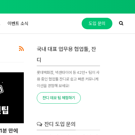
도
이벤트 소식
도입 문의
국내 대표 업무용 협업툴, 잔
디
롯데백화점, 넥센타이어 등 42만+ 팀이 사
용 중인 협업툴 잔디로 쉽고 빠른 커뮤니케
이션을 경험해 보세요!
잔디 데모 팀 체험하기
잔디 도입 문의
: 1분 만에