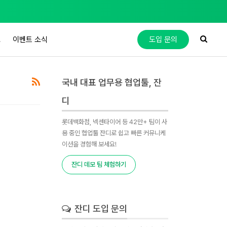
도
이벤트 소식
도입 문의
국내 대표 업무용 협업툴, 잔
디
롯데백화점, 넥센타이어 등 42만+ 팀이 사
용 중인 협업툴 잔디로 쉽고 빠른 커뮤니케
이션을 경험해 보세요!
잔디 데모 팀 체험하기
잔디 도입 문의