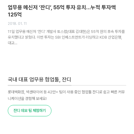
업무용 메신저 ‘잔디’, 55억 투자 유치…누적 투자액
125억
2018. 01. 11
11일 업무용 메신저 ‘잔디’ 개발사 토스랩(대표 김대현)은 55억 원의 후속 투자를
유치했다고 밝혔다. 이번 투자는 SBI 인베스트먼트가 리딩하고 KDB 산업은행,
대교…
국내 대표 업무용 협업툴, 잔디
롯데백화점, 넥센타이어 등 42만+ 팀이 사용 중인 협업툴 잔디로 쉽고 빠른 커뮤
니케이션을 경험해 보세요!
잔디 데모 팀 체험하기