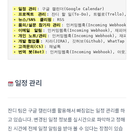
- 일정 관리
- 
프로젝트
관리
: 
잔디 
할 일(To-Do), 
트렐로(Trello),
먼
- 뉴스/SNS
클리핑
: 
RSS
- 품의/설문 참가자 관리
: 인커밍웹훅(Incoming Webhook
- 
이메일
알림
:
 인커밍웹훅
(Incoming Webhook)
, 재피어
(Za
- 개인 노트/관리
: 인커밍웹훅(Incoming Webhook), 재피어(
- 
개발
협업툴
: 
지라(
JIRA)
,
 깃허브(Github), 
WhatTap
- 고객문의(CS)
:
- 번역 봇(Bot)
: 
인커밍웹훅(Incoming Webhook), 
아웃고잉웹훅
일정 관리
잔디 팀은 구글 캘린더를 활용해서 빠짐없는 일정 관리를 하
고 있습니다. 변경된 일정 정보를 실시간으로 파악하고 정해
진 시간에 전체 일정 알림을 받아 볼 수 있다는 장점이 있습